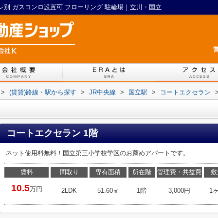
コートエクセラン101｜シャワー バストイレ別 ガスコンロ設置可 フローリング 駐輪場｜立川・国立の賃貸物件はERA LIXIL(リクシル)不動産ショップ 株式会社 K
営
>
(賃貸)路線・駅から探す
>
JR中央線
>
国立駅
>
コートエクセラン
コートエクセラン 1階
ネット使用料無料！国立第三小学校学区のお薦めアパートです。
賃料
間取り
専有面積
所在階
管理費・共益費
敷
10.5
万円
2LDK
51.60㎡
1階
3,000円
1