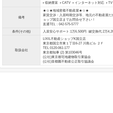
収納豊富
CATV
インターネット対応
T
★☆★地域密着不動産屋★☆★
家賃交渉・入居時期交渉等、地元の不動産屋だか
備考
ョップ国立店までお問合せ下さい！
直通TEL：042-575-5777
条件(その他)
入居安心サポート:1万6,500円 鍵交換代:2万4,2
LIXIL不動産ショップK国立店
東京都国立市東１丁目6-27 川島ビル ２Ｆ
TEL:0120-061-177
取扱会社
東京都知事 (2) 第103046号
(公社)東京都宅地建物取引業協会
(公社)首都圏不動産公正取引協議会