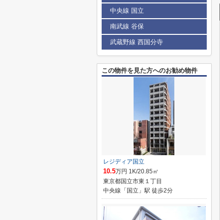
中央線 国立
南武線 谷保
武蔵野線 西国分寺
この物件を見た方へのお勧め物件
レジディア国立
10.5
万円 1K/20.85㎡
東京都国立市東１丁目
中央線「国立」駅 徒歩2分