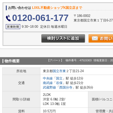
お問い合わせは
LIXIL不動産ショップK国立店まで
0120-061-177
〒186-0002
東京都国立市東１丁目6-27
9:30~18:00 定休日:毎週水曜日
【アパート】
物件番号：47515303
情報更新日：20
物件概要
所在地
東京都
国立市
東
２丁目21-24
中央線
「
国立
」駅 徒歩12分
交通
南武線
「
谷保
」駅 徒歩21分
武蔵野線
「
西国分寺
」駅 徒歩26分
2LDK
間取り/詳細
洋室 6.0帖 2室
/
面積/バルコ
LDK 13.0帖 1室
賃料
10.5万円
管理費・共