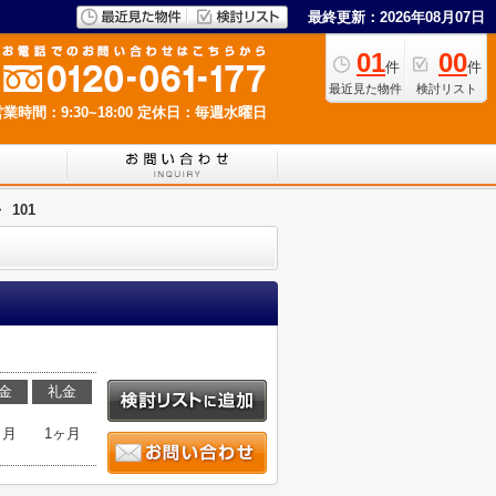
最終更新：2026年08月07日
01
00
件
件
最近見た物件
検討リスト
業時間：9:30~18:00
定休日：毎週水曜日
>
101
金
礼金
ヶ月
1ヶ月