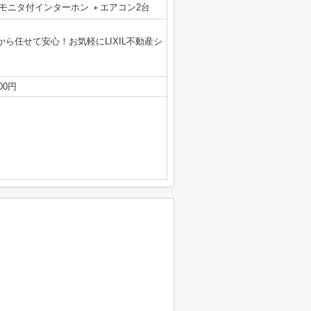
Vモニタ付インターホン
エアコン2台
ら任せて安心！お気軽にLIXIL不動産シ
00円