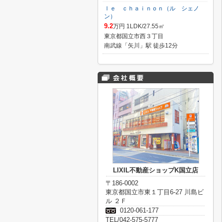
ｌｅ ｃｈａｉｎｏｎ（ル シェノ
ン）
9.2
万円 1LDK/27.55㎡
東京都国立市西３丁目
南武線「矢川」駅 徒歩12分
LIXIL不動産ショップK国立店
〒186-0002
東京都国立市東１丁目6-27 川島ビ
ル ２Ｆ
0120-061-177
TEL/042-575-5777