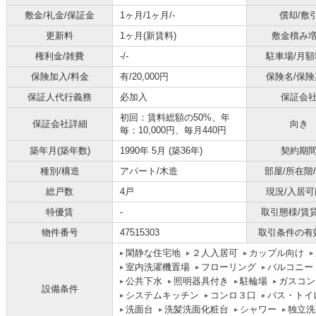
敷金/礼金/保証金
1ヶ月/1ヶ月/-
償却/敷
更新料
1ヶ月(新賃料)
敷金積み
権利金/雑費
-/-
駐車場/月額
保険加入/料金
有/20,000円
保険名/保険
保証人代行義務
必加入
保証会
初回：賃料総額の50%、年
保証会社詳細
向き
毎：10,000円、毎月440円
築年月(築年数)
1990年 5月 (築36年)
契約期
種別/構造
アパート/木造
部屋/所在階
総戸数
4戸
現況/入居可
特優賃
-
取引態様/賃
物件番号
47515303
取引条件の有
閑静な住宅地
２人入居可
カップル向け
室内洗濯機置場
フローリング
バルコニー
公共下水
照明器具付き
駐輪場
ガスコン
設備条件
システムキッチン
コンロ３口
バス・トイ
洗面台
洗髪洗面化粧台
シャワー
独立洗