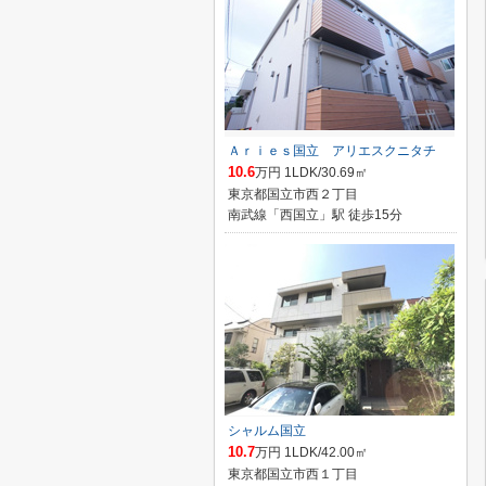
Ａｒｉｅｓ国立 アリエスクニタチ
10.6
万円 1LDK/30.69㎡
東京都国立市西２丁目
南武線「西国立」駅 徒歩15分
シャルム国立
10.7
万円 1LDK/42.00㎡
東京都国立市西１丁目