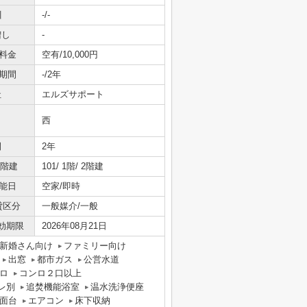
引
-/-
増し
-
料金
空有/10,000円
期間
-/2年
社
エルズサポート
西
間
2年
/階建
101/ 1階/ 2階建
能日
空家/即時
貸区分
一般媒介/一般
効期限
2026年08月21日
新婚さん向け
ファミリー向け
出窓
都市ガス
公営水道
ロ
コンロ２口以上
レ別
追焚機能浴室
温水洗浄便座
面台
エアコン
床下収納