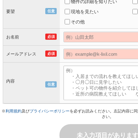
物件の詳細を知りたい
要望
任意
現地を見たい
その他
お名前
必須
メールアドレス
必須
内容
任意
※
利用規約
及び
プライバシーポリシー
を必ずお読みください。左記内容に同
さい。
未入力項目がありま