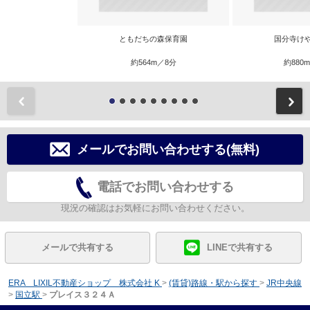
ともだちの森保育園
国分寺け
約564m／8分
約880
前
メールでお問い合わせする(無料)
電話でお問い合わせする
現況の確認はお気軽にお問い合わせください。
メールで共有する
LINEで共有する
ERA LIXIL不動産ショップ 株式会社 K
>
(賃貸)路線・駅から探す
>
JR中央線
>
国立駅
>
プレイス３２４Ａ