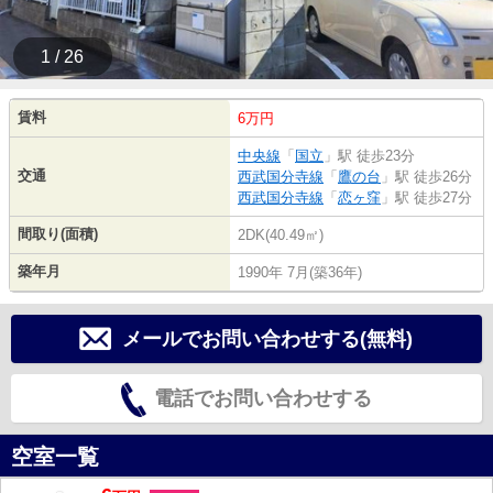
1 / 26
賃料
6万円
中央線
「
国立
」駅 徒歩23分
交通
西武国分寺線
「
鷹の台
」駅 徒歩26分
西武国分寺線
「
恋ヶ窪
」駅 徒歩27分
間取り(面積)
2DK(40.49㎡)
築年月
1990年 7月(築36年)
メールでお問い合わせする(無料)
電話でお問い合わせする
空室一覧