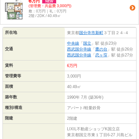
6
万
円
NEW
(管理費・共益費 3,000円)
敷：0万円｜礼：0万円
2階 / 2DK / 40.49㎡
所在地
東京都
国分寺市
新町
３丁目２４-４
中央線
「
国立
」駅 徒歩23分
交通
西武国分寺線
「
鷹の台
」駅 徒歩26分
西武国分寺線
「
恋ヶ窪
」駅 徒歩27分
賃料
6万円
管理費等
3,000円
面積
40.49㎡
築年数
1990年 7月 (築36年)
種別/構造
アパート/軽量鉄骨
階建
2階建
LIXIL不動産ショップK国立店
東京都国立市東１丁目6-27 川島ビル