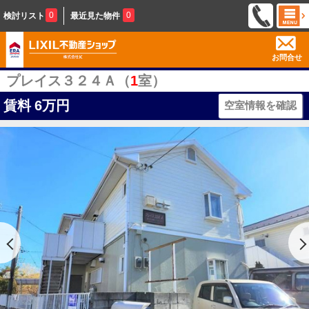
0
0
検討リスト
最近見た物件
お問合せ
プレイス３２４Ａ（
1
室）
賃料
6万円
空室情報を確認