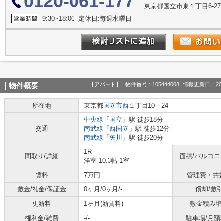
0120-061-177
東京都国立市東１丁目6-27
9:30~18:00 定休日:毎週水曜日
【アパート】
物件番号：105444008
情報更新日：20
物件概要
所在地
東京都
国立市
西
１丁目10－24
中央線
「
国立
」駅 徒歩18分
交通
南武線
「
西国立
」駅 徒歩12分
南武線
「
矢川
」駅 徒歩20分
1R
間取り/詳細
面積/バルコ
洋室 10.3帖 1室
賃料
7万円
管理費・共
敷金/礼金/保証金
0ヶ月/0ヶ月/-
償却/敷
更新料
1ヶ月(新賃料)
敷金積み
権利金/雑費
-/-
駐車場/月額