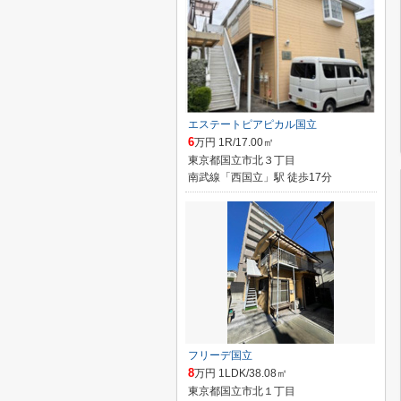
エステートピアピカル国立
6
万円 1R/17.00㎡
東京都国立市北３丁目
南武線「西国立」駅 徒歩17分
フリーデ国立
8
万円 1LDK/38.08㎡
東京都国立市北１丁目