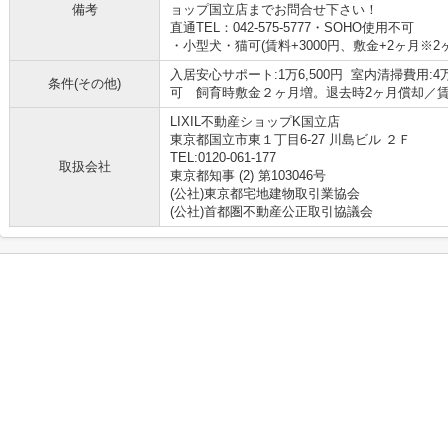
備考
ョップ国立店までお問合せ下さい！
直通TEL：042-575-5777・SOHO使用不可
・小型犬・猫可(賃料+3000円、敷金+2ヶ月※2
入居安心サポート:1万6,500円 室内清掃費用:4
条件(その他)
可 飼育時敷金２ヶ月増。退去時2ヶ月償却／賃料
LIXIL不動産ショップK国立店
東京都国立市東１丁目6-27 川島ビル ２Ｆ
TEL:0120-061-177
取扱会社
東京都知事 (2) 第103046号
(公社)東京都宅地建物取引業協会
(公社)首都圏不動産公正取引協議会