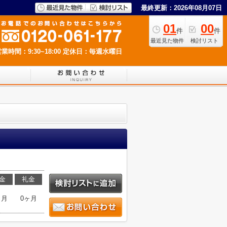
最終更新：2026年08月07日
01
00
件
件
最近見た物件
検討リスト
業時間：9:30~18:00
定休日：毎週水曜日
金
礼金
ヶ月
0ヶ月