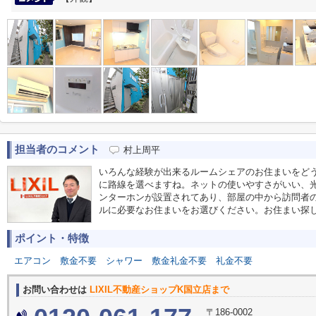
担当者のコメント
村上周平
いろんな経験が出来るルームシェアのお住まいをど
に路線を選べますね。ネットの使いやすさがいい、光
ンターホンが設置されてあり、部屋の中から訪問者
ルに必要なお住まいをお選びください。お住まい探
ポイント・特徴
エアコン
敷金不要
シャワー
敷金礼金不要
礼金不要
お問い合わせは
LIXIL不動産ショップK国立店まで
〒186-0002