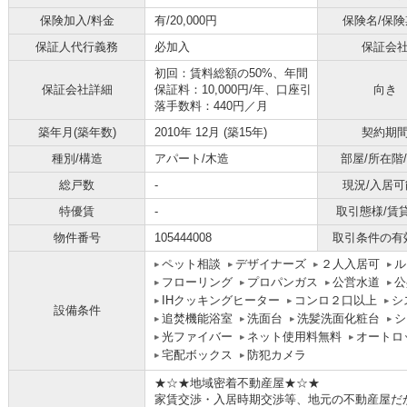
保険加入/料金
有/20,000円
保険名/保険
保証人代行義務
必加入
保証会
初回：賃料総額の50%、年間
保証会社詳細
保証料：10,000円/年、口座引
向き
落手数料：440円／月
築年月(築年数)
2010年 12月 (築15年)
契約期
種別/構造
アパート/木造
部屋/所在階
総戸数
-
現況/入居可
特優賃
-
取引態様/賃
物件番号
105444008
取引条件の有
ペット相談
デザイナーズ
２人入居可
ル
フローリング
プロパンガス
公営水道
公
IHクッキングヒーター
コンロ２口以上
シ
設備条件
追焚機能浴室
洗面台
洗髪洗面化粧台
シ
光ファイバー
ネット使用料無料
オートロ
宅配ボックス
防犯カメラ
★☆★地域密着不動産屋★☆★
家賃交渉・入居時期交渉等、地元の不動産屋だか