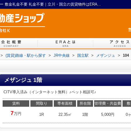
メザンジュ104｜エアコン 敷金不要 シャワー 敷金礼金不要 礼金不要｜立川・国立の賃貸物件はERA LIXIL(リクシル)不動産ショップ 株式会社 K
営
>
(賃貸)路線・駅から探す
>
JR中央線
>
国立駅
>
メザンジュ
>
104
メザンジュ 1階
CITV導入済み（インターネット無料）♪ペット相談可♪
賃料
間取り
専有面積
所在階
管理費・共益費
敷
7
万円
1R
22.35㎡
1階
5,000円
0