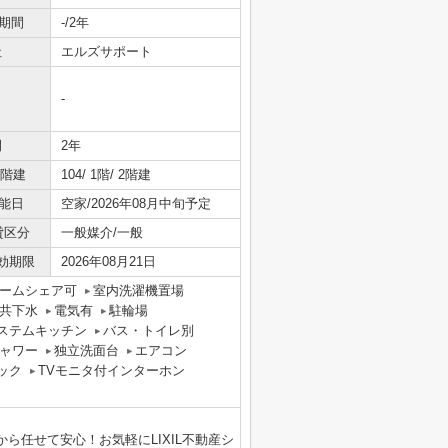
期間
-/2年
社
エルズサポート
-
間
2年
/階建
104/ 1階/ 2階建
能日
空家/2026年08月中旬予定
貸区分
一般媒介/一般
効期限
2026年08月21日
ームシェア可
室内洗濯機置場
共下水
電気有
駐輪場
ステムキッチン
バス・トイレ別
ャワー
独立洗面台
エアコン
ック
TVモニタ付インターホン
ら任せて安心！お気軽にLIXIL不動産シ