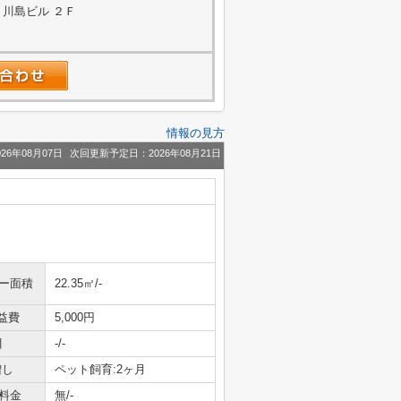
 川島ビル ２Ｆ
情報の見方
26年08月07日
次回更新予定日：2026年08月21日
ニー面積
22.35㎡/-
益費
5,000円
引
-/-
増し
ペット飼育:2ヶ月
料金
無/-