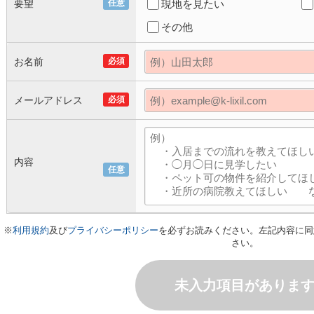
要望
任意
現地を見たい
その他
お名前
必須
メールアドレス
必須
内容
任意
※
利用規約
及び
プライバシーポリシー
を必ずお読みください。左記内容に同
さい。
未入力項目がありま