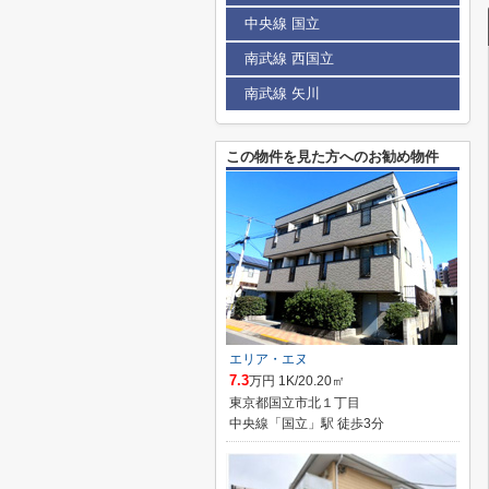
中央線 国立
南武線 西国立
南武線 矢川
この物件を見た方へのお勧め物件
エリア・エヌ
7.3
万円 1K/20.20㎡
東京都国立市北１丁目
中央線「国立」駅 徒歩3分