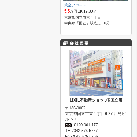
荒金アパート
5.5
万円 1K/19.80㎡
東京都国立市東４丁目
中央線「国立」駅 徒歩18分
LIXIL不動産ショップK国立店
〒186-0002
東京都国立市東１丁目6-27 川島ビ
ル ２Ｆ
0120-061-177
TEL/042-575-5777
FAX/042-575-5766