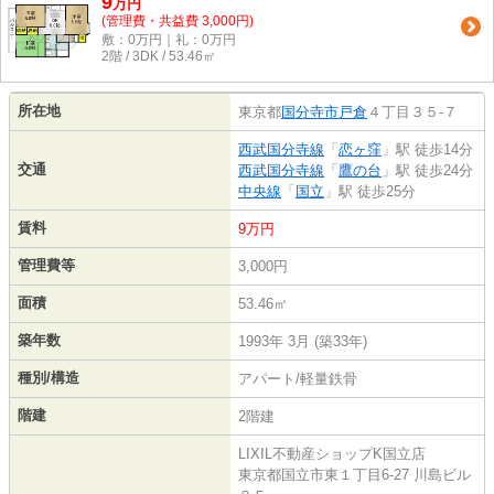
9
万
円
(管理費・共益費 3,000円)
敷：0万円｜礼：0万円
2階 / 3DK / 53.46㎡
所在地
東京都
国分寺市
戸倉
４丁目３５-７
西武国分寺線
「
恋ヶ窪
」駅 徒歩14分
交通
西武国分寺線
「
鷹の台
」駅 徒歩24分
中央線
「
国立
」駅 徒歩25分
賃料
9万円
管理費等
3,000円
面積
53.46㎡
築年数
1993年 3月 (築33年)
種別/構造
アパート/軽量鉄骨
階建
2階建
LIXIL不動産ショップK国立店
東京都国立市東１丁目6-27 川島ビル