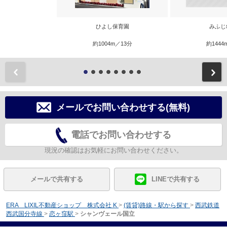
ひよし保育園
みふじ
約1004m／13分
約1444
前
メールでお問い合わせする(無料)
電話でお問い合わせする
現況の確認はお気軽にお問い合わせください。
メールで共有する
LINEで共有する
ERA LIXIL不動産ショップ 株式会社 K
>
(賃貸)路線・駅から探す
>
西武鉄道
西武国分寺線
>
恋ヶ窪駅
>
シャンヴェール国立