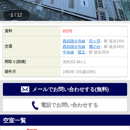
1 / 12
賃料
9万円
西武国分寺線
「
恋ヶ窪
」駅 徒歩14分
交通
西武国分寺線
「
鷹の台
」駅 徒歩24分
中央線
「
国立
」駅 徒歩25分
間取り(面積)
3DK(53.46㎡)
築年月
1993年 3月(築33年)
メールでお問い合わせする(無料)
電話でお問い合わせする
空室一覧