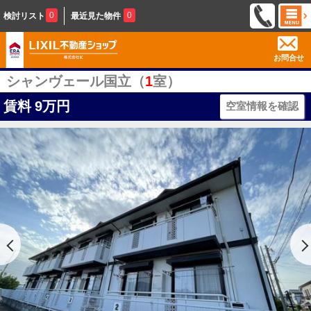
0
0
検討リスト
最近見た物件
お問合せ
シャンヴェール国立（
1
室）
賃料
9万円
空室情報を確認