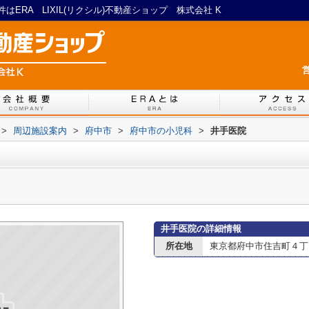
ERA LIXIL(リクシル)不動産ショップ 株式会社 K
営
>
周辺施設案内
>
府中市
>
府中市の小児科
>
井手医院
井手医院の詳細情報
所在地
東京都府中市住吉町４丁目