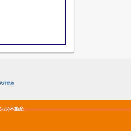
武拝島線
クシル)不動産