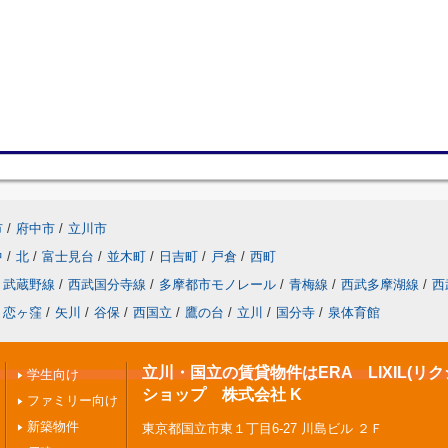
市
/
府中市
/
立川市
中
/
北
/
富士見台
/
並木町
/
日吉町
/
戸倉
/
西町
武蔵野線
/
西武国分寺線
/
多摩都市モノレール
/
青梅線
/
西武多摩湖線
/
西
恋ヶ窪
/
矢川
/
谷保
/
西国立
/
鷹の台
/
立川
/
国分寺
/
泉体育館
立川・国立の賃貸物件はERA LIXIL(リ
学生向け
ショップ 株式会社 K
ファミリー向け
新築物件
東京都国立市東１丁目6-27 川島ビル ２Ｆ