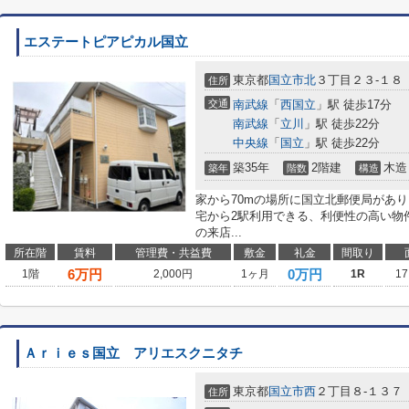
エステートピアピカル国立
東京都
国立市
北
３丁目２３-１８
住所
交通
南武線
「
西国立
」駅 徒歩17分
南武線
「
立川
」駅 徒歩22分
中央線
「
国立
」駅 徒歩22分
築35年
2階建
木造
築年
階数
構造
家から70mの場所に国立北郵便局があ
宅から2駅利用できる、利便性の高い物
の来店...
所在階
賃料
管理費・共益費
敷金
礼金
間取り
6
万円
0万円
1階
2,000円
1ヶ月
1R
17
Ａｒｉｅｓ国立 アリエスクニタチ
東京都
国立市
西
２丁目８-１３７
住所