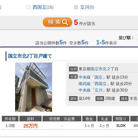
西国立
立川
)
(16)
(5)
5
件が該当
並び順：
5
5
1-5
該当公開件数
件 空き数
件
件表示
国立市北2丁目戸建て
東京都
国立市
北
２丁目
住所
交通
中央線
「
国立
」駅 徒歩13分
南武線
「
西国立
」駅 徒歩20分
中央線
「
立川
」駅 徒歩30分
築14年
2階建
木造
築年
階数
構造
所在階
賃料
管理費・共益費
敷金
礼金
間取り
25
万円
1-2階
-
1ヶ月
1ヶ月
3LDK
8