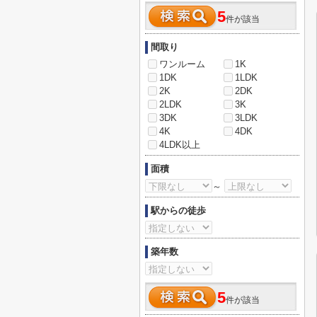
5
件が該当
間取り
ワンルーム
1K
1DK
1LDK
2K
2DK
2LDK
3K
3DK
3LDK
4K
4DK
4LDK以上
面積
～
駅からの徒歩
築年数
5
件が該当