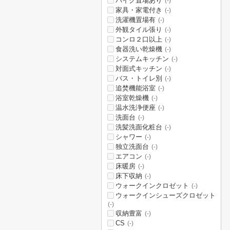
バイク置場あり
(-)
家具・家電付き
(-)
洗濯機置場有
(-)
外観タイル張り
(-)
コンロ２口以上
(-)
食器洗い乾燥機
(-)
システムキッチン
(-)
対面式キッチン
(-)
バス・トイレ別
(-)
追焚機能浴室
(-)
浴室乾燥機
(-)
温水洗浄便座
(-)
洗面台
(-)
洗髪洗面化粧台
(-)
シャワー
(-)
独立洗面台
(-)
エアコン
(-)
床暖房
(-)
床下収納
(-)
ウォークインクロゼット
(-)
ウォークインシューズクロゼット
(-)
収納豊富
(-)
CS
(-)