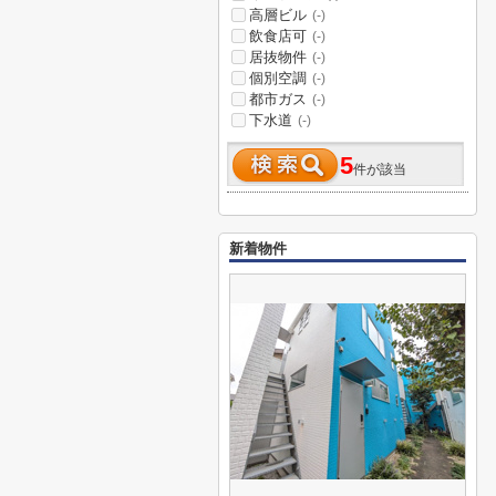
高層ビル
(-)
飲食店可
(-)
居抜物件
(-)
個別空調
(-)
都市ガス
(-)
下水道
(-)
5
件が該当
新着物件