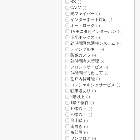
BS
(-)
CATV
(-)
光ファイバー
(-)
インターネット対応
(-)
オートロック
(-)
TVモニタ付インターホン
(-)
宅配ボックス
(-)
24時間緊急通報システム
(-)
ディンプルキー
(-)
防犯カメラ
(-)
24時間有人管理
(-)
フロントサービス
(-)
24時間ゴミ出し可
(-)
住戸内覧可能
(-)
コンシェルジュサービス
(-)
駐車場あり
(-)
2階以上
(-)
1階の物件
(-)
10階以上
(-)
20階以上
(-)
最上階
(-)
南向き
(-)
角部屋
(-)
ワンフロア
(-)