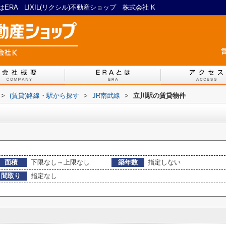
A LIXIL(リクシル)不動産ショップ 株式会社 K
営
>
(賃貸)路線・駅から探す
>
JR南武線
>
立川駅の賃貸物件
面積
下限なし～上限なし
築年数
指定しない
間取り
指定なし