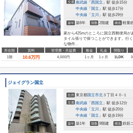
交通
南武線
「
西国立
」駅 徒歩15分
中央線
「
国立
」駅 徒歩17分
中央線
「
立川
」駅 徒歩29分
築8年
2階建
軽量
築年
階数
構造
家から425mのところに国立西郵便局
タイル張りで保つことができます。行く
な物件...
所在階
賃料
管理費・共益費
敷金
礼金
間取り
10.6
万円
1階
4,000円
1ヶ月
1ヶ月
1LDK
3
ジェイグラン国立
東京都
国立市
北
３丁目４０-１
住所
交通
南武線
「
西国立
」駅 徒歩12分
中央線
「
立川
」駅 徒歩20分
中央線
「
国立
」駅 徒歩19分
築1年
9階建
鉄筋
築年
階数
構造