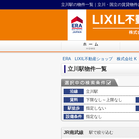
立川駅の物件一覧｜立川・国立の賃貸物件はER
ERA LIXIL不動産ショップ 株式会社 K
立川駅物件一覧
沿線
立川駅
賃料
下限なし～上限なし
駅徒歩
指定しない
設備条件
指定なし
JR南武線
駅で絞り込む