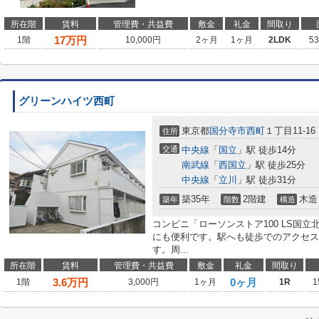
所在階
賃料
管理費・共益費
敷金
礼金
間取り
17
万円
1階
10,000円
2ヶ月
1ヶ月
2LDK
5
グリーンハイツ西町
東京都
国分寺市
西町
１丁目11-16
住所
交通
中央線
「
国立
」駅 徒歩14分
南武線
「
西国立
」駅 徒歩25分
中央線
「
立川
」駅 徒歩31分
築35年
2階建
木造
築年
階数
構造
コンビニ「ローソンストア100 LS国立
にも便利です。駅へも徒歩でのアクセス
す。周...
所在階
賃料
管理費・共益費
敷金
礼金
間取り
3.6
万円
0ヶ月
1階
3,000円
1ヶ月
1R
1