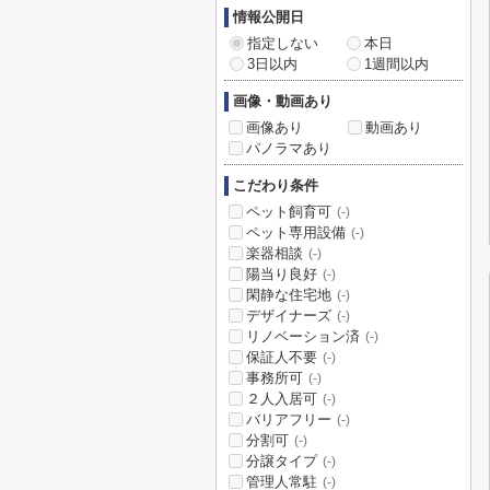
情報公開日
指定しない
本日
3日以内
1週間以内
画像・動画あり
画像あり
動画あり
パノラマあり
こだわり条件
ペット飼育可
(-)
ペット専用設備
(-)
楽器相談
(-)
陽当り良好
(-)
閑静な住宅地
(-)
デザイナーズ
(-)
リノベーション済
(-)
保証人不要
(-)
事務所可
(-)
２人入居可
(-)
バリアフリー
(-)
分割可
(-)
分譲タイプ
(-)
管理人常駐
(-)