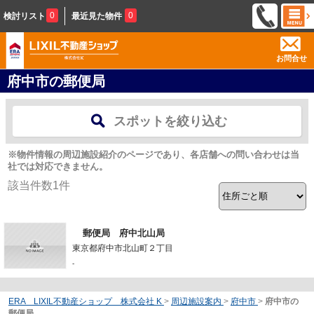
0
0
検討リスト
最近見た物件
お問合せ
府中市の郵便局
スポットを絞り込む
※物件情報の周辺施設紹介のページであり、各店舗への問い合わせは当
社では対応できません。
該当件数
1
件
郵便局 府中北山局
東京都府中市北山町２丁目
-
ERA LIXIL不動産ショップ 株式会社 K
>
周辺施設案内
>
府中市
>
府中市の
郵便局