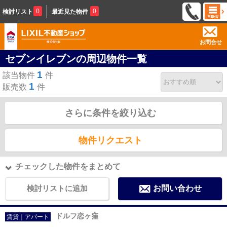
0
0
検討リスト
最近見た物件
お問合せ
セブンイレブンの周辺物件一覧
1
該当物件
件
1
販売数
件
さらに条件を絞り込む
物件リクエスト
チェックした物件をまとめて
検討リストに追加
お問い合わせ
ドルフ恋ヶ窪
賃貸｜アパート