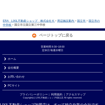
ERA LIXIL不動産ショップ 株式会社 K
>
周辺施設案内
>
国立市
>
国立市の
中学校
>
国立市立国立第三中学校
ページトップに戻る
営業時間:9:30~18:00
定休日:毎週水曜日
ホーム
会社概要
お問い合わせ
PCサイト
プライバシーポリシー
利用規約
｜アクセスマップ
｜
Copyright(c) LIXIL不動産ショップK国立店 All rights reserved.
LIXIL不動産ショップ加盟店は、すべて独立自営の会社です。