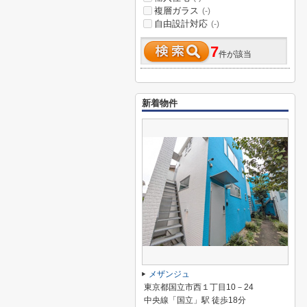
複層ガラス
(-)
自由設計対応
(-)
7
件が該当
新着物件
メザンジュ
東京都国立市西１丁目10－24
中央線「国立」駅 徒歩18分