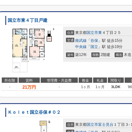
国立市東４丁目戸建
東京都
国立市
東
４丁目２５
住所
交通
南武線
「
谷保
」駅 徒歩15分
中央線
「
国立
」駅 徒歩19分
築12年
2階建
木造
築年
階数
構造
所在階
賃料
管理費・共益費
敷金
礼金
間取り
21
万円
-
-
1ヶ月
1ヶ月
3LDK
9
Ｋｏｌｅｔ国立谷保＃０２
東京都
国立市
富士見台
１丁目３-
住所