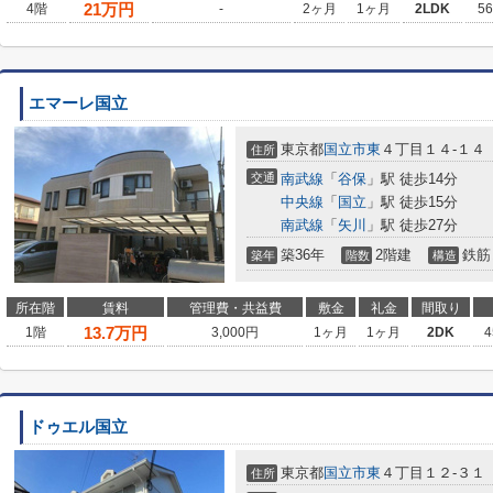
21
万円
4階
-
2ヶ月
1ヶ月
2LDK
5
エマーレ国立
東京都
国立市
東
４丁目１４-１４
住所
交通
南武線
「
谷保
」駅 徒歩14分
中央線
「
国立
」駅 徒歩15分
南武線
「
矢川
」駅 徒歩27分
築36年
2階建
鉄筋
築年
階数
構造
所在階
賃料
管理費・共益費
敷金
礼金
間取り
13.7
万円
1階
3,000円
1ヶ月
1ヶ月
2DK
4
ドゥエル国立
東京都
国立市
東
４丁目１２-３１
住所