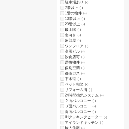
駐車場あり
(-)
2階以上
(-)
1階の物件
(-)
10階以上
(-)
20階以上
(-)
最上階
(-)
南向き
(-)
角部屋
(-)
ワンフロア
(-)
高層ビル
(-)
飲食店可
(-)
居抜物件
(-)
個別空調
(-)
都市ガス
(-)
下水道
(-)
ペット相談
(-)
リフォーム済
(-)
24時間換気システム
(-)
２面バルコニー
(-)
３面バルコニー
(-)
両面バルコニー
(-)
IHクッキングヒーター
(-)
アイランドキッチン
(-)
輸入住宅
(-)