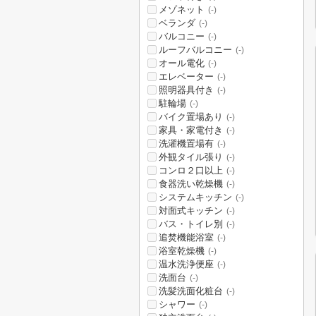
メゾネット
(-)
ベランダ
(-)
バルコニー
(-)
ルーフバルコニー
(-)
オール電化
(-)
エレベーター
(-)
照明器具付き
(-)
駐輪場
(-)
バイク置場あり
(-)
家具・家電付き
(-)
洗濯機置場有
(-)
外観タイル張り
(-)
コンロ２口以上
(-)
食器洗い乾燥機
(-)
システムキッチン
(-)
対面式キッチン
(-)
バス・トイレ別
(-)
追焚機能浴室
(-)
浴室乾燥機
(-)
温水洗浄便座
(-)
洗面台
(-)
洗髪洗面化粧台
(-)
シャワー
(-)