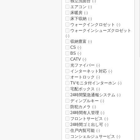
独立洗面台
(-)
エアコン
(-)
床暖房
(-)
床下収納
(-)
ウォークインクロゼット
(-)
ウォークインシューズクロゼット
(-)
収納豊富
(-)
CS
(-)
BS
(-)
CATV
(-)
光ファイバー
(-)
インターネット対応
(-)
オートロック
(-)
TVモニタ付インターホン
(-)
宅配ボックス
(-)
24時間緊急通報システム
(-)
ディンプルキー
(-)
防犯カメラ
(-)
24時間有人管理
(-)
フロントサービス
(-)
24時間ゴミ出し可
(-)
住戸内覧可能
(-)
コンシェルジュサービス
(-)