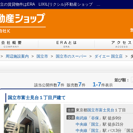
ダイエー 国立店周辺の物件一覧｜立川・国立の賃貸物件はERA LIXIL(リクシル)不動産ショップ 株式会社 K
営
>
周辺施設案内
>
国立市
>
国立市のスーパー
>
ダイエー 国立店
>
並び順：
7
7
1-7
該当公開件数
件 販売数
件
件表示
国立市富士見台１丁目戸建て
東京都
国立市
富士見台
１丁目
住所
交通
南武線
「
谷保
」駅 徒歩9分
中央線
「
国立
」駅 徒歩21分
中央線
「
国立
」駅 バス3分 「国