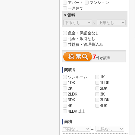
アパート
マンション
一戸建て
▼賃料
～
敷金・保証金なし
礼金・敷引なし
共益費・管理費込み
7
件が該当
間取り
ワンルーム
1K
1DK
1LDK
2K
2DK
2LDK
3K
3DK
3LDK
4K
4DK
4LDK以上
面積
～