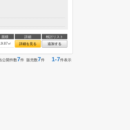
面積
詳細
検討リスト
19.87㎡
詳細を見る
追加する
7
7
1-7
当公開件数
件 販売数
件
件表示