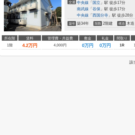
交通
中央線
「
国立
」駅 徒歩17分
南武線
「
谷保
」駅 徒歩17分
中央線
「
西国分寺
」駅 徒歩28分
築34年
2階建
木造
築年
階数
構造
所在階
賃料
管理費・共益費
敷金
礼金
間取り
4.2
万円
0万円
0万円
1階
4,000円
1R
該