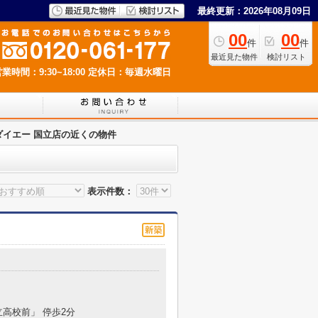
最終更新：2026年08月09日
00
00
件
件
最近見た物件
検討リスト
業時間：9:30~18:00
定休日：毎週水曜日
ダイエー 国立店の近くの物件
表示件数：
立高校前」 停歩2分