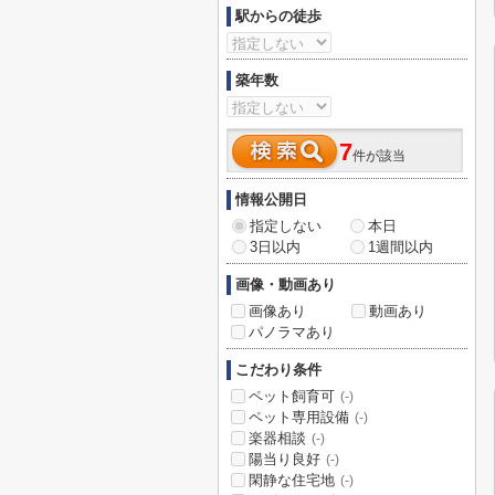
駅からの徒歩
築年数
7
件が該当
情報公開日
指定しない
本日
3日以内
1週間以内
画像・動画あり
画像あり
動画あり
パノラマあり
こだわり条件
ペット飼育可
(-)
ペット専用設備
(-)
楽器相談
(-)
陽当り良好
(-)
閑静な住宅地
(-)