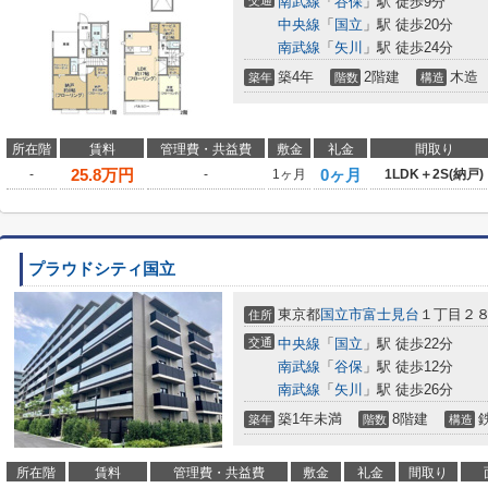
交通
南武線
「
谷保
」駅 徒歩9分
中央線
「
国立
」駅 徒歩20分
南武線
「
矢川
」駅 徒歩24分
築4年
2階建
木造
築年
階数
構造
所在階
賃料
管理費・共益費
敷金
礼金
間取り
25.8
万円
0ヶ月
-
-
1ヶ月
1LDK＋2S(納戸)
プラウドシティ国立
東京都
国立市
富士見台
１丁目２８
住所
交通
中央線
「
国立
」駅 徒歩22分
南武線
「
谷保
」駅 徒歩12分
南武線
「
矢川
」駅 徒歩26分
築1年未満
8階建
築年
階数
構造
所在階
賃料
管理費・共益費
敷金
礼金
間取り