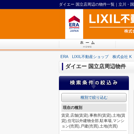
ERA LIXIL不動産ショップ 株式会社 K
ダイエー 国立店周辺物件
種別で絞り込む
現在の種別
賃貸,店舗(賃貸),事務所(賃貸),土地(賃
貸),住宅以外建物全部,駐車場,マンシ
ョン(売買),戸建(売買),土地(売買)