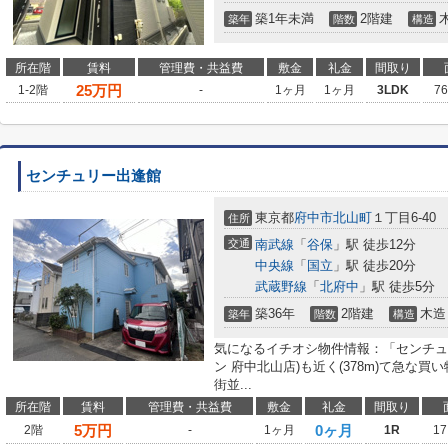
築1年未満
2階建
築年
階数
構造
所在階
賃料
管理費・共益費
敷金
礼金
間取り
25
万円
1-2階
-
1ヶ月
1ヶ月
3LDK
7
センチュリー出逢館
東京都
府中市
北山町
１丁目6-40
住所
交通
南武線
「
谷保
」駅 徒歩12分
中央線
「
国立
」駅 徒歩20分
武蔵野線
「
北府中
」駅 徒歩5分
築36年
2階建
木造
築年
階数
構造
気になるイチオシ物件情報：「センチュ
ン 府中北山店)も近く(378m)て急な
街並...
所在階
賃料
管理費・共益費
敷金
礼金
間取り
5
万円
0ヶ月
2階
-
1ヶ月
1R
17