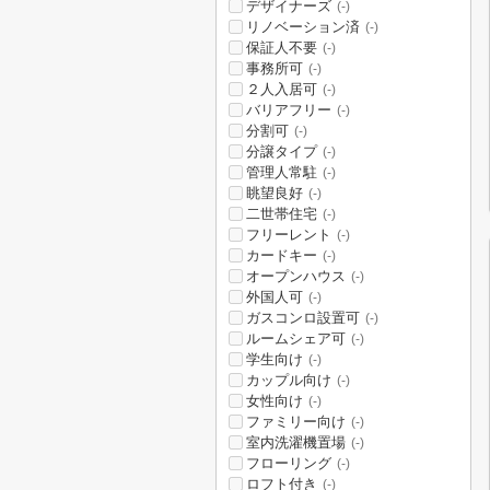
デザイナーズ
(-)
リノベーション済
(-)
保証人不要
(-)
事務所可
(-)
２人入居可
(-)
バリアフリー
(-)
分割可
(-)
分譲タイプ
(-)
管理人常駐
(-)
眺望良好
(-)
二世帯住宅
(-)
フリーレント
(-)
カードキー
(-)
オープンハウス
(-)
外国人可
(-)
ガスコンロ設置可
(-)
ルームシェア可
(-)
学生向け
(-)
カップル向け
(-)
女性向け
(-)
ファミリー向け
(-)
室内洗濯機置場
(-)
フローリング
(-)
ロフト付き
(-)