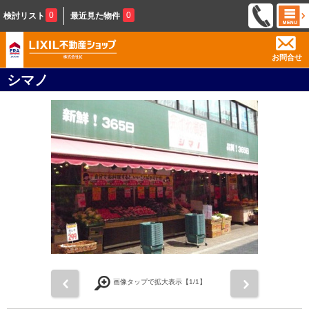
0
0
検討リスト
最近見た物件
お問合せ
シマノ
前
次
画像タップで拡大表示【
1
/1】