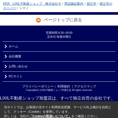
ERA LIXIL不動産ショップ 株式会社 K
>
周辺施設案内
>
国立市
>
国立市の
スーパー
>
シマノ
ページトップに戻る
営業時間:9:30~18:00
定休日:毎週水曜日
ホーム
会社概要
お問い合わせ
PCサイト
プライバシーポリシー
利用規約
｜アクセスマップ
｜
Copyright(c) LIXIL不動産ショップK国立店 All rights reserved.
LIXIL不動産ショップ加盟店は、すべて独立自営の会社です。
当サイトでは、お客様の当サイト利用状況把握、サービス向上検討を目的と
して、クッキー（Cookie）を使用しています。
詳しくは、当社の
「Cookieの取扱いについて」
をご確認ください。