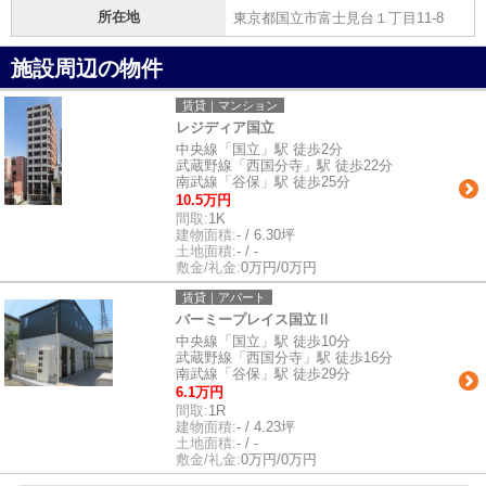
所在地
東京都国立市富士見台１丁目11-8
施設周辺の物件
賃貸｜マンション
レジディア国立
中央線「国立」駅 徒歩2分
武蔵野線「西国分寺」駅 徒歩22分
南武線「谷保」駅 徒歩25分
10.5万円
間取:
1K
建物面積:
- / 6.30坪
土地面積:
- / -
敷金/礼金:
0万円/0万円
賃貸｜アパート
バーミープレイス国立Ⅱ
中央線「国立」駅 徒歩10分
武蔵野線「西国分寺」駅 徒歩16分
南武線「谷保」駅 徒歩29分
6.1万円
間取:
1R
建物面積:
- / 4.23坪
土地面積:
- / -
敷金/礼金:
0万円/0万円