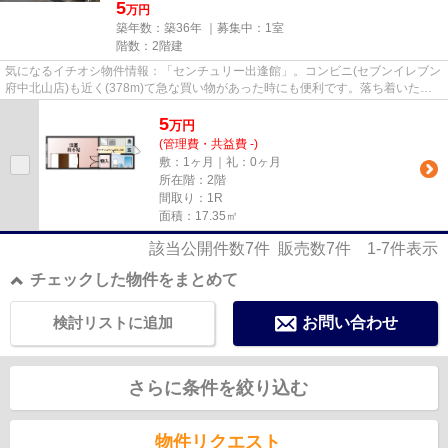
5
万円
築年数：築36年 ｜募集中：
1室
階数：2階建
気になるイチオシ物件情報：「センチュリー出逢館」。コンビニ(セブンイレブン
府中北山店)も近く(378m)て急な買い物があった時にも便利です。落ち着いた街
並みが魅力のアパートはこち...
5
万
円
(管理費・共益費 -)
敷：1ヶ月｜礼：0ヶ月
所在階：2階
間取り：1R
面積：17.35㎡
該当公開件数
7
件 販売数
7
件
1-7
件表示
チェックした物件をまとめて
検討リストに追加
お問い合わせ
さらに条件を絞り込む
物件リクエスト