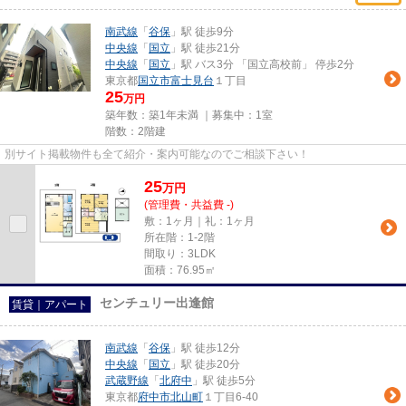
南武線
「
谷保
」駅 徒歩9分
中央線
「
国立
」駅 徒歩21分
中央線
「
国立
」駅 バス3分 「国立高校前」 停歩2分
東京都
国立市
富士見台
１丁目
25
万円
築年数：築1年未満 ｜募集中：
1室
階数：2階建
別サイト掲載物件も全て紹介・案内可能なのでご相談下さい！
25
万
円
(管理費・共益費 -)
敷：1ヶ月｜礼：1ヶ月
所在階：1-2階
間取り：3LDK
面積：76.95㎡
センチュリー出逢館
賃貸｜アパート
南武線
「
谷保
」駅 徒歩12分
中央線
「
国立
」駅 徒歩20分
武蔵野線
「
北府中
」駅 徒歩5分
東京都
府中市
北山町
１丁目6-40