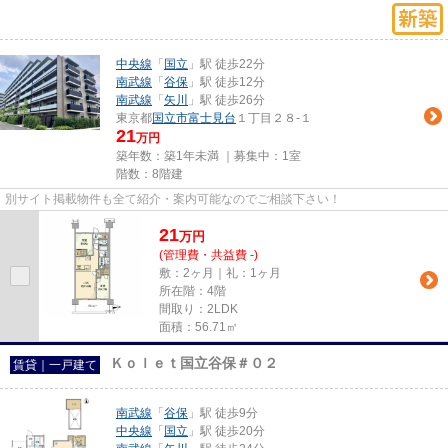
中央線
「
国立
」駅 徒歩22分
南武線
「
谷保
」駅 徒歩12分
南武線
「
矢川
」駅 徒歩26分
東京都
国立市
富士見台
１丁目２８-１
21
万円
築年数：築1年未満 ｜募集中：
1室
階数：8階建
別サイト掲載物件も全て紹介・案内可能なのでご相談下さい！
21
万
円
(管理費・共益費 -)
敷：2ヶ月｜礼：1ヶ月
所在階：4階
間取り：2LDK
面積：56.71㎡
Ｋｏｌｅｔ国立谷保＃０２
賃貸｜一戸建て
南武線
「
谷保
」駅 徒歩9分
中央線
「
国立
」駅 徒歩20分