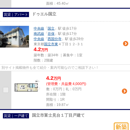
面積：45.40㎡
ドゥエル国立
賃貸｜アパート
中央線
「
国立
」駅 徒歩17分
南武線
「
谷保
」駅 徒歩17分
中央線
「
西国分寺
」駅 徒歩28分
東京都
国立市
東
４丁目１２-３１
4.2
万円
築年数：築34年 ｜募集中：
1室
階数：2階建
別サイト掲載物件も全て紹介・案内可能なのでご相談下さい！
4.2
万
円
(管理費・共益費 4,000円)
敷：0万円｜礼：0万円
所在階：1階
間取り：1R
面積：19.87㎡
国立市富士見台１丁目戸建て
賃貸｜一戸建て