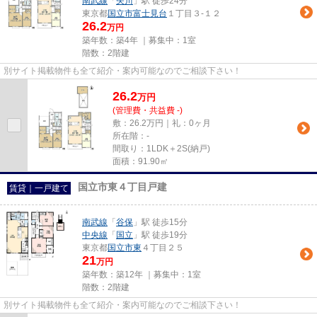
南武線
「
矢川
」駅 徒歩24分
東京都
国立市
富士見台
１丁目３-１２
26.2
万円
築年数：築4年 ｜募集中：
1室
階数：2階建
別サイト掲載物件も全て紹介・案内可能なのでご相談下さい！
26.2
万
円
(管理費・共益費 -)
敷：26.2万円｜礼：0ヶ月
所在階：-
間取り：1LDK＋2S(納戸)
面積：91.90㎡
国立市東４丁目戸建
賃貸｜一戸建て
南武線
「
谷保
」駅 徒歩15分
中央線
「
国立
」駅 徒歩19分
東京都
国立市
東
４丁目２５
21
万円
築年数：築12年 ｜募集中：
1室
階数：2階建
別サイト掲載物件も全て紹介・案内可能なのでご相談下さい！