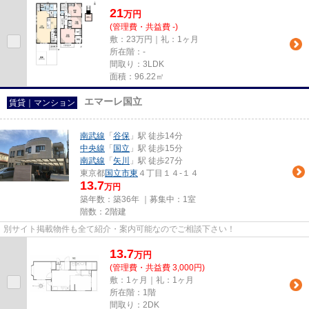
21
万
円
(管理費・共益費 -)
敷：23万円｜礼：1ヶ月
所在階：-
間取り：3LDK
面積：96.22㎡
エマーレ国立
賃貸｜マンション
南武線
「
谷保
」駅 徒歩14分
中央線
「
国立
」駅 徒歩15分
南武線
「
矢川
」駅 徒歩27分
東京都
国立市
東
４丁目１４-１４
13.7
万円
築年数：築36年 ｜募集中：
1室
階数：2階建
別サイト掲載物件も全て紹介・案内可能なのでご相談下さい！
13.7
万
円
(管理費・共益費 3,000円)
敷：1ヶ月｜礼：1ヶ月
所在階：1階
間取り：2DK