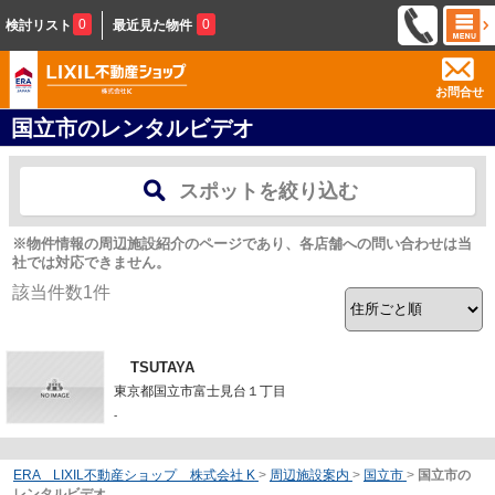
0
0
検討リスト
最近見た物件
お問合せ
国立市のレンタルビデオ
スポットを絞り込む
※物件情報の周辺施設紹介のページであり、各店舗への問い合わせは当
社では対応できません。
該当件数
1
件
TSUTAYA
東京都国立市富士見台１丁目
-
ERA LIXIL不動産ショップ 株式会社 K
>
周辺施設案内
>
国立市
>
国立市の
レンタルビデオ