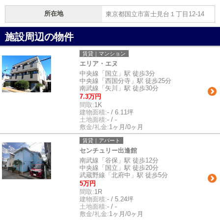
所在地
東京都国立市富士見台１丁目12-14
施設周辺の物件
賃貸｜マンション
エリア・エヌ
中央線「国立」駅 徒歩3分
中央線「西国分寺」駅 徒歩25分
南武線「矢川」駅 徒歩30分
7.3万円
間取:
1K
建物面積:
- / 6.11坪
土地面積:
- / -
敷金/礼金:
1ヶ月/0ヶ月
賃貸｜アパート
センチュリー出逢館
南武線「谷保」駅 徒歩12分
中央線「国立」駅 徒歩20分
武蔵野線「北府中」駅 徒歩5分
5万円
間取:
1R
建物面積:
- / 5.24坪
土地面積:
- / -
敷金/礼金:
1ヶ月/0ヶ月