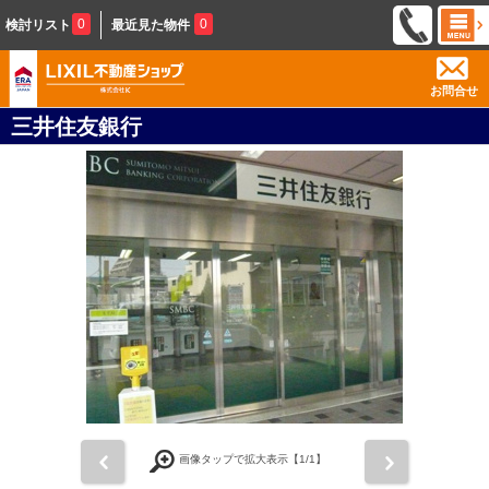
0
0
検討リスト
最近見た物件
お問合せ
三井住友銀行
前
次
画像タップで拡大表示【
1
/1】