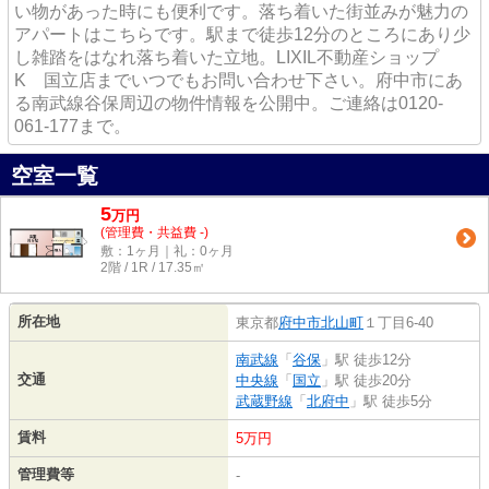
い物があった時にも便利です。落ち着いた街並みが魅力の
アパートはこちらです。駅まで徒歩12分のところにあり少
し雑踏をはなれ落ち着いた立地。LIXIL不動産ショップ
K 国立店までいつでもお問い合わせ下さい。府中市にあ
る南武線谷保周辺の物件情報を公開中。ご連絡は0120-
061-177まで。
空室一覧
5
万
円
(管理費・共益費 -)
敷：1ヶ月｜礼：0ヶ月
2階 / 1R / 17.35㎡
所在地
東京都
府中市
北山町
１丁目6-40
南武線
「
谷保
」駅 徒歩12分
交通
中央線
「
国立
」駅 徒歩20分
武蔵野線
「
北府中
」駅 徒歩5分
賃料
5万円
管理費等
-