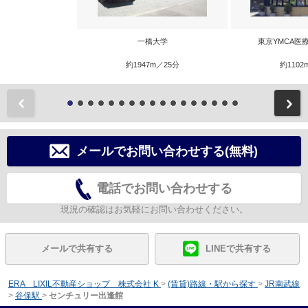
一橋大学
東京YMCA医
約1947m／25分
約1102
前
メールでお問い合わせする(無料)
電話でお問い合わせする
現況の確認はお気軽にお問い合わせください。
メールで共有する
LINEで共有する
ERA LIXIL不動産ショップ 株式会社 K
>
(賃貸)路線・駅から探す
>
JR南武線
>
谷保駅
>
センチュリー出逢館