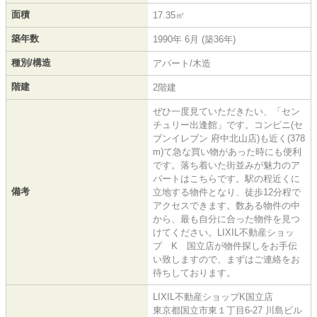
面積
17.35㎡
築年数
1990年 6月 (築36年)
種別/構造
アパート/木造
階建
2階建
ぜひ一度見ていただきたい、「セン
チュリー出逢館」です。コンビニ(セ
ブンイレブン 府中北山店)も近く(378
m)て急な買い物があった時にも便利
です。落ち着いた街並みが魅力のア
パートはこちらです。駅の程近くに
備考
立地する物件となり、徒歩12分程で
アクセスできます。数ある物件の中
から、最も自分に合った物件を見つ
けてください。LIXIL不動産ショッ
プ K 国立店が物件探しをお手伝
い致しますので、まずはご連絡をお
待ちしております。
LIXIL不動産ショップK国立店
東京都国立市東１丁目6-27 川島ビル