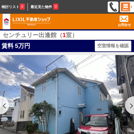
0
0
検討リスト
最近見た物件
お問合せ
センチュリー出逢館（
1
室）
賃料
5万円
空室情報を確認