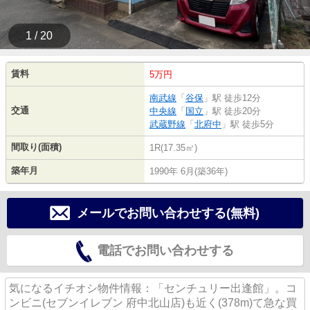
1 / 20
賃料
5万円
南武線
「
谷保
」駅 徒歩12分
交通
中央線
「
国立
」駅 徒歩20分
武蔵野線
「
北府中
」駅 徒歩5分
間取り(面積)
1R(17.35㎡)
築年月
1990年 6月(築36年)
メールでお問い合わせする(無料)
電話でお問い合わせする
気になるイチオシ物件情報：「センチュリー出逢館」。コ
ンビニ(セブンイレブン 府中北山店)も近く(378m)て急な買