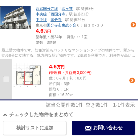
西武国分寺線
「
恋ヶ窪
」駅 徒歩8分
中央線
「
西国分寺
」駅 徒歩21分
中央線
「
国分寺
」駅 徒歩26分
東京都
国分寺市
東恋ヶ窪
６丁目１０-３０
4.6
万円
築年数：築34年 ｜募集中：
1室
階数：3階建
最上階の物件です。防犯対策もバッチリなマンションタイプの物件です。駅から
徒歩8分に立地する、魅力的な駅近物件です。2沿線を利用でき、利便性が高いマ
ンションです。興味を持った...
4.6
万
円
(管理費・共益費 3,000円)
敷：0ヶ月｜礼：0万円
所在階：3階
間取り：1R
面積：16.20㎡
該当公開件数
1
件 空き数
1
件
1-1
件表示
チェックした物件をまとめて
検討リストに追加
お問い合わせ