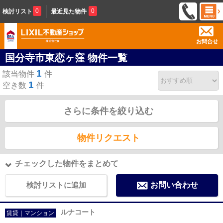
0
0
検討リスト
最近見た物件
お問合せ
国分寺市東恋ヶ窪 物件一覧
1
該当物件
件
1
空き数
件
さらに条件を絞り込む
物件リクエスト
チェックした物件をまとめて
検討リストに追加
お問い合わせ
ルナコート
賃貸｜マンション