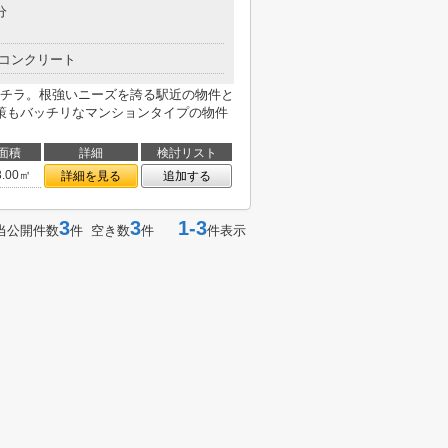
分
コンクリート
チラ。根強いニーズを誇る駅近の物件と
策もバッチリなマンションタイプの物件
面積
詳細
検討リスト
3.00㎡
詳細を見る
追加する
3
3
1-3
当公開件数
件 空き数
件
件表示