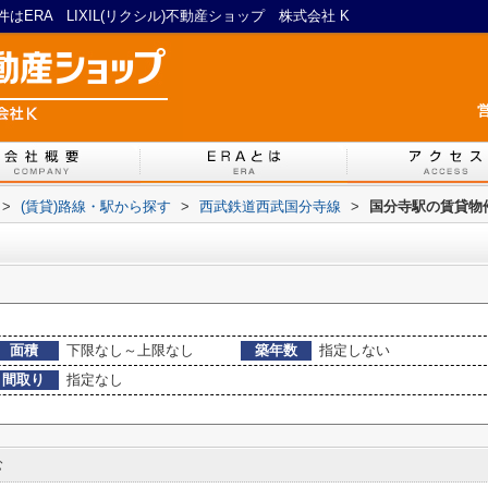
ERA LIXIL(リクシル)不動産ショップ 株式会社 K
営
>
(賃貸)路線・駅から探す
>
西武鉄道西武国分寺線
>
国分寺駅の賃貸物
面積
下限なし～上限なし
築年数
指定しない
間取り
指定なし
む