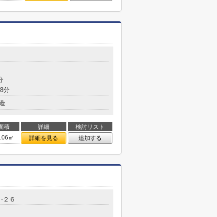
分
8分
造
面積
詳細
検討リスト
3.06㎡
詳細を見る
追加する
-２６