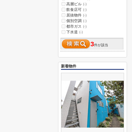
高層ビル
(-)
飲食店可
(-)
居抜物件
(-)
個別空調
(-)
都市ガス
(-)
下水道
(-)
3
件が該当
新着物件