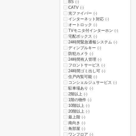
BS
(-)
CATV
(-)
光ファイバー
(-)
インターネット対応
(-)
オートロック
(-)
TVモニタ付インターホン
(-)
宅配ボックス
(-)
24時間緊急通報システム
(-)
ディンプルキー
(-)
防犯カメラ
(-)
24時間有人管理
(-)
フロントサービス
(-)
24時間ゴミ出し可
(-)
住戸内覧可能
(-)
コンシェルジュサービス
(-)
駐車場あり
(-)
2階以上
(-)
1階の物件
(-)
10階以上
(-)
20階以上
(-)
最上階
(-)
南向き
(-)
角部屋
(-)
ワンフロア
(-)