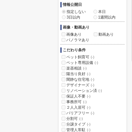
情報公開日
指定しない
本日
3日以内
1週間以内
画像・動画あり
画像あり
動画あり
パノラマあり
こだわり条件
ペット飼育可
(-)
ペット専用設備
(-)
楽器相談
(-)
陽当り良好
(-)
閑静な住宅地
(-)
デザイナーズ
(-)
リノベーション済
(-)
保証人不要
(-)
事務所可
(-)
２人入居可
(-)
バリアフリー
(-)
分割可
(-)
分譲タイプ
(-)
管理人常駐
(-)