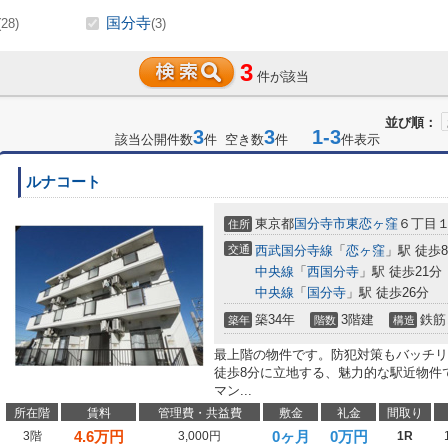
国分寺
(28)
(3)
3
件が該当
並び順：
3
3
1-3
該当公開件数
件 空き数
件
件表示
ルナコート
東京都
国分寺市
東恋ヶ窪
６丁目１
住所
交通
西武国分寺線
「
恋ヶ窪
」駅 徒歩
中央線
「
西国分寺
」駅 徒歩21分
中央線
「
国分寺
」駅 徒歩26分
築34年
3階建
鉄筋
築年
階数
構造
最上階の物件です。防犯対策もバッチリ
徒歩8分に立地する、魅力的な駅近物件
マン...
所在階
賃料
管理費・共益費
敷金
礼金
間取り
4.6
万円
0ヶ月
0万円
3階
3,000円
1R