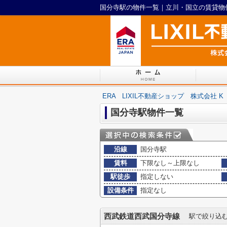
国分寺駅の物件一覧｜立川・国立の賃貸物件は
ERA LIXIL不動産ショップ 株式会社 K
国分寺駅物件一覧
沿線
国分寺駅
賃料
下限なし～上限なし
駅徒歩
指定しない
設備条件
指定なし
西武鉄道西武国分寺線
駅で絞り込