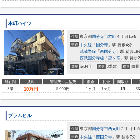
本町ハイツ
東京都
国分寺市
本町
４丁目15-9
住所
交通
中央線
「
国分寺
」駅 徒歩4分
武蔵野線
「
西国分寺
」駅 徒歩19
西武国分寺線
「
恋ヶ窪
」駅 徒歩2
築34年
3階建
鉄骨
築年
階数
構造
所在階
賃料
管理費・共益費
敷金
礼金
間取り
10
万円
3階
5,000円
1ヶ月
1ヶ月
1R
3
プラムヒル
東京都
国分寺市
西元町
２丁目１５
住所
交通
中央線
「
西国分寺
」駅 徒歩7分