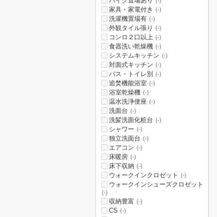
バイク置場あり
(-)
家具・家電付き
(-)
洗濯機置場有
(-)
外観タイル張り
(-)
コンロ２口以上
(-)
食器洗い乾燥機
(-)
システムキッチン
(-)
対面式キッチン
(-)
バス・トイレ別
(-)
追焚機能浴室
(-)
浴室乾燥機
(-)
温水洗浄便座
(-)
洗面台
(-)
洗髪洗面化粧台
(-)
シャワー
(-)
独立洗面台
(-)
エアコン
(-)
床暖房
(-)
床下収納
(-)
ウォークインクロゼット
(-)
ウォークインシューズクロゼット
(-)
収納豊富
(-)
CS
(-)