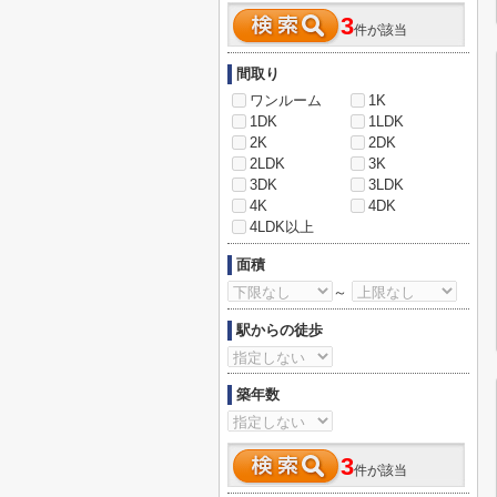
3
件が該当
間取り
ワンルーム
1K
1DK
1LDK
2K
2DK
2LDK
3K
3DK
3LDK
4K
4DK
4LDK以上
面積
～
駅からの徒歩
築年数
3
件が該当