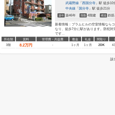
武蔵野線
「
西国分寺
」駅 徒歩10
中央線
「
国分寺
」駅 徒歩21分
築46年
4階建
鉄筋
築年
階数
構造
新着情報：プラムヒルの空室情報ならコ
なり、徒歩7分に駅があります。防犯対
です...
所在階
賃料
管理費・共益費
敷金
礼金
間取り
8.2
万円
3階
-
1ヶ月
1ヶ月
2DK
4
該